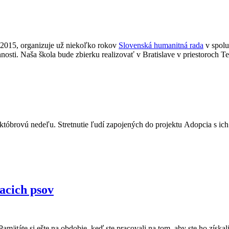
a 2015, organizuje už niekoľko rokov
Slovenská humanitná rada
v spolu
nosti. Naša škola bude zbierku realizovať v Bratislave v priestoroch T
tóbrovú nedeľu. Stretnutie ľudí zapojených do projektu Adopcia s ich 
iacich psov
amätáte si ešte na obdobie, keď ste pracovali na tom, aby ste ho zís