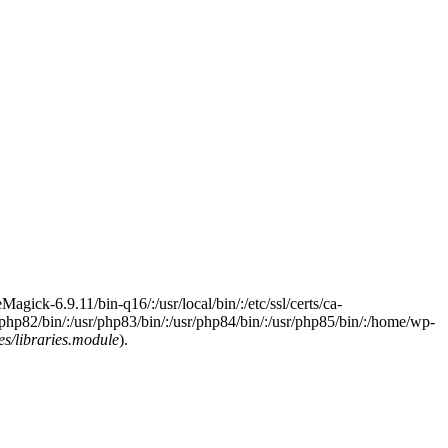
Magick-6.9.11/bin-q16/:/usr/local/bin/:/etc/ssl/certs/ca-
sr/php82/bin/:/usr/php83/bin/:/usr/php84/bin/:/usr/php85/bin/:/home/wp-
s/libraries.module
).