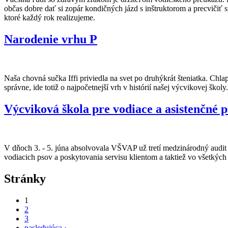
občas dobre dať si zopár kondičných jázd s inštruktorom a precvičiť s
ktoré každý rok realizujeme.
Narodenie vrhu P
Naša chovná sučka Iffi priviedla na svet po druhýkrát šteniatka. Chlapci
správne, ide totiž o najpočetnejší vrh v histórií našej výcvikovej školy.
Výcviková škola pre vodiace a asistenčné p
V dňoch 3. - 5. júna absolvovala VŠVAP už tretí medzinárodný audit 
vodiacich psov a poskytovania servisu klientom a taktiež vo všetkých 
Stránky
1
2
3
nasledujúca ›