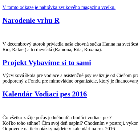
V tomto odkaze je nahrávka zvukového magazínu vcelku.
Narodenie vrhu R
V decembrový utorok priviedla naša chovná sučka Hanna na svet šesť 
Rio, Rafael) a tri dievčatá (Ramona, Rita, Roxana).
Projekt Vybavíme si to sami
Výcviková škola pre vodiace a asistenčné psy realizuje od Cieľom pr
podporený z Fondu pre mimovládne organizácie, ktorý je financov
Kalendár Vodiaci pes 2016
Čo všetko zažije počas jedného dňa budúci vodiaci pes?
Koľko toho stihne? Čím svoj deň naplní? Chodením v postroji, vyko
Odpovede na tieto otázky nájdete v kalendári na rok 2016.