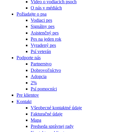
Video o vodiacich psoch
O nás v médiách
Požiadajte o psa
Vodiaci pes
Signálny pes
Asistenčný pes
Pes na jeden rok
Vyradený pes
Psí veterán
Podporte nás
Partnerstvo
Dobrovoľníctvo
Adopcia
2%
Psí pomocníci
Pre klientov
Kontakt
Všeobecné kontaktné údaje
Fakturačné údaje
Mapa
Predseda správnej rady