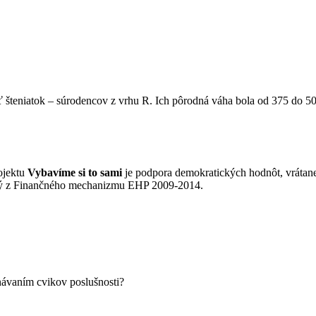
šteniatok – súrodencov z vrhu R. Ich pôrodná váha bola od 375 do 500
ojektu
Vybavíme si to sami
je podpora demokratických hodnôt, vrátan
aný z Finančného mechanizmu EHP 2009-2014.
návaním cvikov poslušnosti?