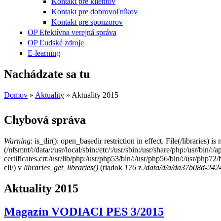
Kontakt pre klientov
Kontakt pre dobrovoľníkov
Kontakt pre sponzorov
OP Efektívna verejná správa
OP Ľudské zdroje
E-learning
Nachádzate sa tu
Domov
»
Aktuality
» Aktuality 2015
Chybová správa
Warning
: is_dir(): open_basedir restriction in effect. File(/libraries) i
(/nfsmnt/:/data/:/usr/local/sbin:/etc/:/usr/sbin:/usr/share/php:/usr/bin
certificates.crt:/usr/lib/php:/usr/php53/bin/:/usr/php56/bin/:/usr/php7
cli/) v
libraries_get_libraries()
(riadok
176
z
/data/d/a/da37b08d-2424
Aktuality 2015
Magazín VODIACI PES 3/2015