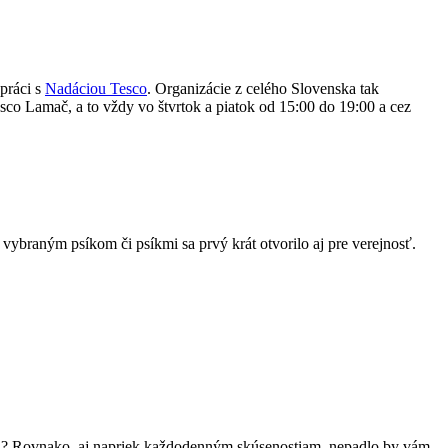
práci s
Nadáciou Tesco
. Organizácie z celého Slovenska tak
esco Lamač, a to vždy vo štvrtok a piatok od 15:00 do 19:00 a cez
vybraným psíkom či psíkmi sa prvý krát otvorilo aj pre verejnosť.
kali? Rovnako, aj napriek každodenným skúsenostiam, nepadlo by vám