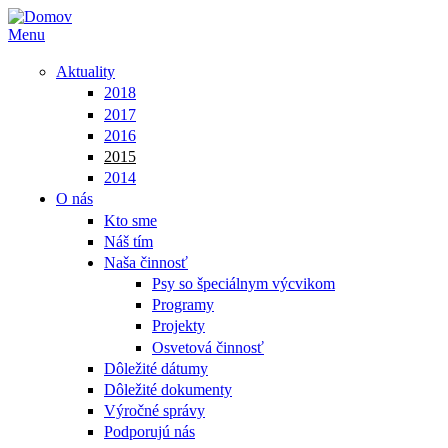
Menu
Aktuality
2018
2017
2016
2015
2014
O nás
Kto sme
Náš tím
Naša činnosť
Psy so špeciálnym výcvikom
Programy
Projekty
Osvetová činnosť
Dôležité dátumy
Dôležité dokumenty
Výročné správy
Podporujú nás