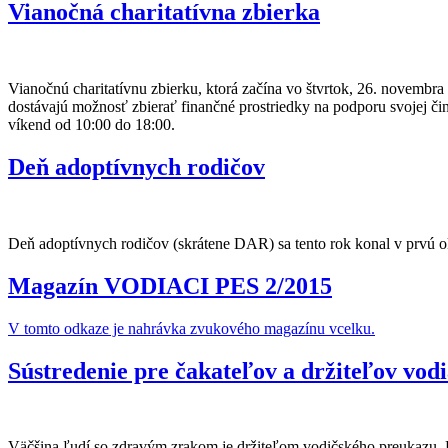
Vianočná charitatívna zbierka
Vianočnú charitatívnu zbierku, ktorá začína vo štvrtok, 26. novembr
dostávajú možnosť zbierať finančné prostriedky na podporu svojej čin
víkend od 10:00 do 18:00.
Deň adoptívnych rodičov
Deň adoptívnych rodičov (skrátene DAR) sa tento rok konal v prvú ok
Magazín VODIACI PES 2/2015
V tomto odkaze je nahrávka zvukového magazínu vcelku.
Sústredenie pre čakateľov a držiteľov vod
Väčšina ľudí so zdravým zrakom je držiteľom vodičského preukazu. P