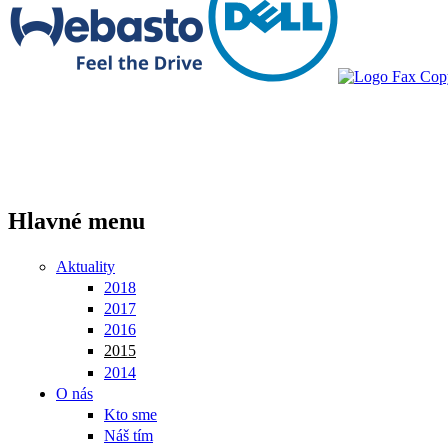
Hlavné menu
Aktuality
2018
2017
2016
2015
2014
O nás
Kto sme
Náš tím