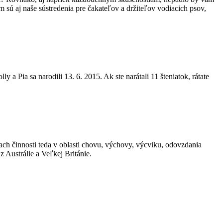
m sú aj naše sústredenia pre čakateľov a držiteľov vodiacich psov,
ly a Pia sa narodili 13. 6. 2015. Ak ste narátali 11 šteniatok, rátate
ach činnosti teda v oblasti chovu, výchovy, výcviku, odovzdania
z Austrálie a Veľkej Británie.