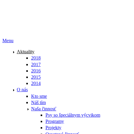
Menu
Aktuality
2018
2017
2016
2015
2014
O nás
Kto sme
Náš tím
Naša činnosť
Psy so špeciálnym výcvikom
Programy
Projekty