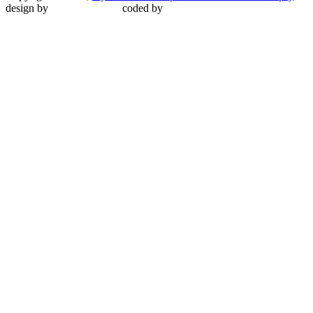
design by
Martin Malina
coded by
Martin Šípoš