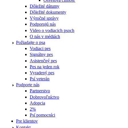
Osvetová činnosť
Dôležité dátumy
Dôležité dokumenty
Výročné správy
Podporujú nás
Video o vodiacich psoch
O nás v médiách
Požiadajte o psa
Vodiaci pes
Signálny pes
Asistenčný pes
Pes na jeden rok
Vyradený pes
Psí veterán
Podporte nás
Partnerstvo
Dobrovoľníctvo
Adopcia
2%
Psí pomocníci
Pre klientov
Kontakt