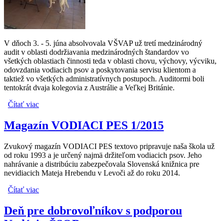
V dňoch 3. - 5. júna absolvovala VŠVAP už tretí medzinárodný
audit v oblasti dodržiavania medzinárodných štandardov vo
všetkých oblastiach činnosti teda v oblasti chovu, výchovy, výcviku,
odovzdania vodiacich psov a poskytovania servisu klientom a
taktiež vo všetkých administratívnych postupoch. Auditormi boli
tentokrát dvaja kolegovia z Austrálie a Veľkej Británie.
Čítať viac
o Výcviková škola pre vodiace a asistenčné psy
absolvovala svoj tretí úspešný audit
Magazín VODIACI PES 1/2015
Zvukový magazín VODIACI PES textovo pripravuje naša škola už
od roku 1993 a je určený najmä držiteľom vodiacich psov. Jeho
nahrávanie a distribúciu zabezpečovala Slovenská knižnica pre
nevidiacich Mateja Hrebendu v Levoči až do roku 2014.
Čítať viac
o Magazín VODIACI PES 1/2015
Deň pre dobrovoľníkov s podporou