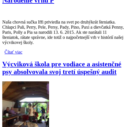
Narodenie vrhu P
Naša chovná sučka Iffi priviedla na svet po druhýkrát šteniatka.
Chlapci Pali, Perry, Pele, Persy, Pady, Pino, Paxi a dievčatká Penny,
Paris, Polly a Pia sa narodili 13. 6. 2015. Ak ste narátali 11
šteniatok, rátate správne, ide totiž o najpočetnejší vrh v histórií našej
výcvikovej školy.
Čítať viac
o Narodenie vrhu P
Výcviková škola pre vodiace a asistenčné
psy absolvovala svoj tretí úspešný audit