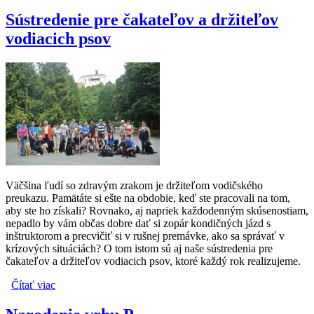
Sústredenie pre čakateľov a držiteľov
vodiacich psov
Väčšina ľudí so zdravým zrakom je držiteľom vodičského
preukazu. Pamätáte si ešte na obdobie, keď ste pracovali na tom,
aby ste ho získali? Rovnako, aj napriek každodenným skúsenostiam,
nepadlo by vám občas dobre dať si zopár kondičných jázd s
inštruktorom a precvičiť si v rušnej premávke, ako sa správať v
krízových situáciách? O tom istom sú aj naše sústredenia pre
čakateľov a držiteľov vodiacich psov, ktoré každý rok realizujeme.
Čítať viac
o Sústredenie pre čakateľov a držiteľov vodiacich psov