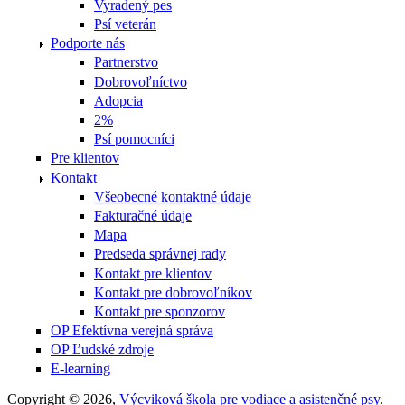
Vyradený pes
Psí veterán
Podporte nás
Partnerstvo
Dobrovoľníctvo
Adopcia
2%
Psí pomocníci
Pre klientov
Kontakt
Všeobecné kontaktné údaje
Fakturačné údaje
Mapa
Predseda správnej rady
Kontakt pre klientov
Kontakt pre dobrovoľníkov
Kontakt pre sponzorov
OP Efektívna verejná správa
OP Ľudské zdroje
E-learning
Copyright © 2026,
Výcviková škola pre vodiace a asistenčné psy
.