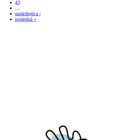
43
…
nasledujúca ›
posledná »