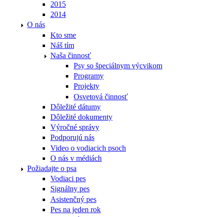
2015
2014
O nás
Kto sme
Náš tím
Naša činnosť
Psy so špeciálnym výcvikom
Programy
Projekty
Osvetová činnosť
Dôležité dátumy
Dôležité dokumenty
Výročné správy
Podporujú nás
Video o vodiacich psoch
O nás v médiách
Požiadajte o psa
Vodiaci pes
Signálny pes
Asistenčný pes
Pes na jeden rok