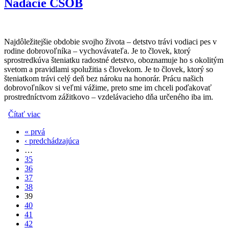
Nadácie ČSOB
Najdôležitejšie obdobie svojho života – detstvo trávi vodiaci pes v
rodine dobrovoľníka – vychovávateľa. Je to človek, ktorý
sprostredkúva šteniatku radostné detstvo, oboznamuje ho s okolitým
svetom a pravidlami spolužitia s človekom. Je to človek, ktorý so
šteniatkom trávi celý deň bez nároku na honorár. Prácu našich
dobrovoľníkov si veľmi vážime, preto sme im chceli poďakovať
prostredníctvom zážitkovo – vzdelávacieho dňa určeného iba im.
Čítať viac
o Deň pre dobrovoľníkov s podporou Nadácie ČSOB
« prvá
Stránky
‹ predchádzajúca
…
35
36
37
38
39
40
41
42